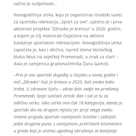
važno je sudjelovati…
Novogodišnja utrka, koju je organizirao Gradski savez
za sportsku rekreaciju „Sport za sve“, ujedno je i prva
aktivnost projekta “Zdravko je krenuo” u 2020. godini,
a kojem je cilj motivirati Osječane na aktivno
bavljenje sportskom rekreacijom. Novogodišnja utrka
započela je, kao i obično, ispred doma Veslačkog
kluba Iktus na osječkoj Promenadi, a znak za start –
dala je zamjenica gradonačelnika Žana Gamoš.
–
Prvi je ovo sportski događaj u Osijeku u novoj godini i
naš „Zdravko“ koji je krenuo u 2020. baš onako kako
treba. U zdravom tijelu – zdrav duh, ovdje na predivnoj
Promenadi, lijepi sunčani zimski dan i sve je tu za
odličnu utrku. Iako utrka ima čak 18 kategorija, danas je
sportski dio na drugom mjestu jer prije svega ovako
imamo prigodu sportski razmijeniti čestitke i zaželjeti
jedni drugima puno, s osmijehom, pretrčanih kilometara
u gradu koji je uistinu ugodnog okruženja za bavljenje