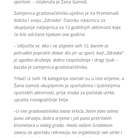
sportom.
– istaknula je Žana Gamoš.
Zamjenica gradonačelnika ujedno je na Promenadi
dobila i svoju „Zdravko“ člansku iskaznicu za
skupljanje naljepnica sa 12 godišnjih aktivnosti koje
će biti održane tijekom ove godine.
–
Uključite se. Ako i ne stignete svih 12, barem se
potrudite popratiti dobar dio jer uz sport, kod „Zdravka“
je ugodno druženje, dobro raspoloženje i dragi ljudi
–
kazala je zamjenica gradonačelnika.
Trkači iz svih 18 kategorija startali su u isto vrijeme, a
Žana Gamoš okupljenim je sportašima i ljubiteljima
sportskih aktivnosti, prije znaka za početak utrke,
uputila novogodišnje želje.
–
U ime gradonačelnika Ivana Vrkića, želim Vam svima
puno zdravlja, dobro vrijeme i još puno pretrčanih
kilometara u našeg gradu. Hvala našem Gradskom
savezu za sportsku rekreaciju na organizaciji ove utrke i