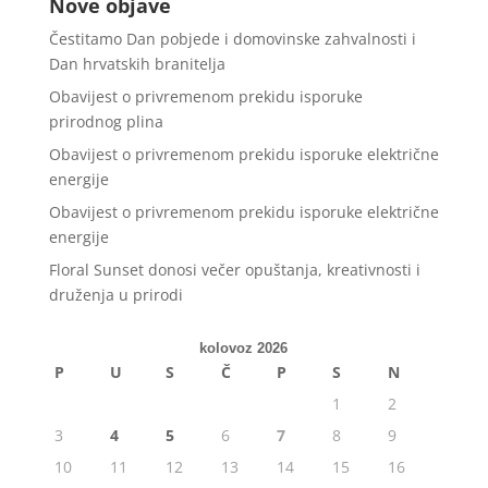
Nove objave
Čestitamo Dan pobjede i domovinske zahvalnosti i
Dan hrvatskih branitelja
Obavijest o privremenom prekidu isporuke
prirodnog plina
Obavijest o privremenom prekidu isporuke električne
energije
Obavijest o privremenom prekidu isporuke električne
energije
Floral Sunset donosi večer opuštanja, kreativnosti i
druženja u prirodi
kolovoz 2026
P
U
S
Č
P
S
N
1
2
3
4
5
6
7
8
9
10
11
12
13
14
15
16