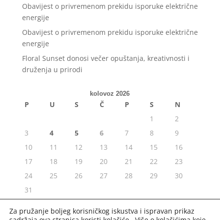
Obavijest o privremenom prekidu isporuke električne
energije
Obavijest o privremenom prekidu isporuke električne
energije
Floral Sunset donosi večer opuštanja, kreativnosti i
druženja u prirodi
kolovoz 2026
P
U
S
Č
P
S
N
1
2
3
4
5
6
7
8
9
10
11
12
13
14
15
16
17
18
19
20
21
22
23
24
25
26
27
28
29
30
31
« srp
Za pružanje boljeg korisničkog iskustva i ispravan prikaz
sadržaja ova stranica koristi kolačiće. Više o kolačićima koje