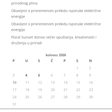
prirodnog plina
Obavijest o privremenom prekidu isporuke električne
energije
Obavijest o privremenom prekidu isporuke električne
energije
Floral Sunset donosi večer opuštanja, kreativnosti i
druženja u prirodi
kolovoz 2026
P
U
S
Č
P
S
N
1
2
3
4
5
6
7
8
9
10
11
12
13
14
15
16
17
18
19
20
21
22
23
24
25
26
27
28
29
30
31
« srp