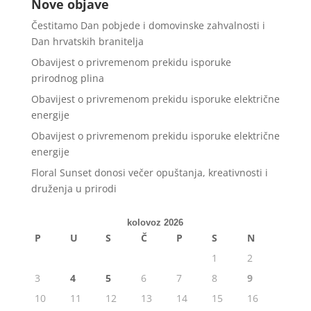
Nove objave
Čestitamo Dan pobjede i domovinske zahvalnosti i
Dan hrvatskih branitelja
Obavijest o privremenom prekidu isporuke
prirodnog plina
Obavijest o privremenom prekidu isporuke električne
energije
Obavijest o privremenom prekidu isporuke električne
energije
Floral Sunset donosi večer opuštanja, kreativnosti i
druženja u prirodi
kolovoz 2026
P
U
S
Č
P
S
N
1
2
3
4
5
6
7
8
9
10
11
12
13
14
15
16