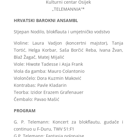
Kulturni centar Osijek
„TELEMANNIA“*
HRVATSKI BAROKNI ANSAMBL
Stjepan Nodilo, blokflauta i umjetničko vodstvo
Violine: Laura Vadjon (koncertni majstor), Tanja
Tortić, Helga Korbar, Saša Borčić Reba, Ivana Žvan,
Blaž Žagač, Matej Mijalić
Viole: Hiwote Tadesse i Asja Frank
Viola da gamba: Mauro Colantonio
Violončelo: Dora Kuzmin Maković
Kontrabas: Pavle Kladarin
Teorba: Izidor Erazem Grafenauer
Čembalo: Pavao Mašić
PROGRAM
G. P. Telemann: Koncert za blokflautu, gudače i
continuo u F-Duru, TWV 51:F1
G.P. Telemann: Fantasia polonaise