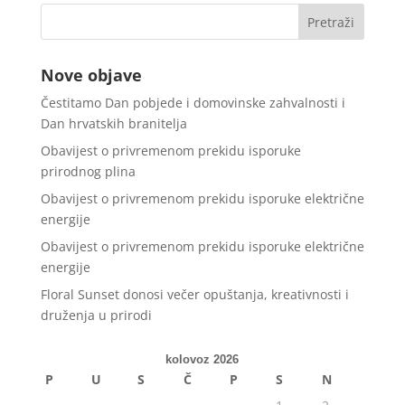
Nove objave
Čestitamo Dan pobjede i domovinske zahvalnosti i
Dan hrvatskih branitelja
Obavijest o privremenom prekidu isporuke
prirodnog plina
Obavijest o privremenom prekidu isporuke električne
energije
Obavijest o privremenom prekidu isporuke električne
energije
Floral Sunset donosi večer opuštanja, kreativnosti i
druženja u prirodi
kolovoz 2026
P
U
S
Č
P
S
N