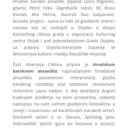
Hrvatski barokni ansambl, pijanist Lovro Pogorelić,
gitarist Petrit Ceku, Zagrebački solisti, BC Brass
Kvintet, Mia Pečnik, klavirski Duo Gašparović,
Acoustic project… samo su neki od glazbenih imena i
naslova koji će nastupiti u Osijeku u sklopu
Koncertnog ciklusa grada u organizaciji Kulturnog
centra Osijek i pod pokroviteljstvom Grada Osijeka,
uz potporu Osječko-baranjske županije te
Ministarstva kulture i medija Republike Hrvatske.
Čast otvaranja Ciklusa pripala je
Hrvatskom
baroknom ansamblu
, najznačajnijem hrvatskom
ansamblu posvećenom interpretaciji glazbe
baroknog razdoblja pod vodstvom renomirane
violinistice Laure Vadjon. S dva desetljeća dugom
tradicijom izvođenja na ovim prostorima, redovito
nastupaju na svim važnim glazbenim Festivalima u
zemlji i inozemstvu: od Varaždinskih baroknih večeri,
Glazbenih večeri u sv. Donatu, Splitskog ljeta,
Dubrovačkih ljetnih igara do Festivala u Austriji,