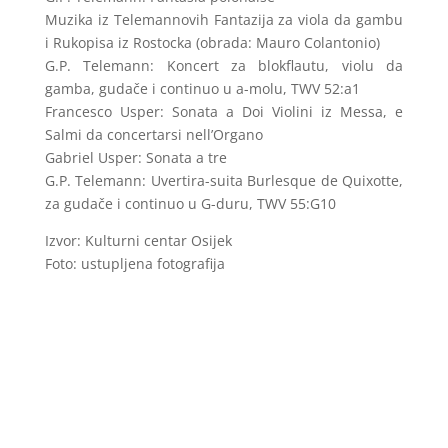
Muzika iz Telemannovih Fantazija za viola da gambu
i Rukopisa iz Rostocka (obrada: Mauro Colantonio)
G.P. Telemann: Koncert za blokflautu, violu da
gamba, gudače i continuo u a-molu, TWV 52:a1
Francesco Usper: Sonata a Doi Violini iz Messa, e
Salmi da concertarsi nell’Organo
Gabriel Usper: Sonata a tre
G.P. Telemann: Uvertira-suita Burlesque de Quixotte,
za gudače i continuo u G-duru, TWV 55:G10
Izvor: Kulturni centar Osijek
Foto: ustupljena fotografija