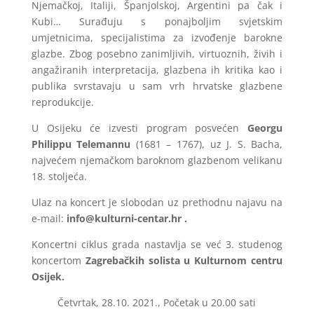
Njemačkoj, Italiji, Španjolskoj, Argentini pa čak i
Kubi… Surađuju s ponajboljim svjetskim
umjetnicima, specijalistima za izvođenje barokne
glazbe. Zbog posebno zanimljivih, virtuoznih, živih i
angažiranih interpretacija, glazbena ih kritika kao i
publika svrstavaju u sam vrh hrvatske glazbene
reprodukcije.
U Osijeku će izvesti program posvećen
Georgu
Philippu Telemannu
(1681 – 1767), uz J. S. Bacha,
najvećem njemačkom baroknom glazbenom velikanu
18. stoljeća.
Ulaz na koncert je slobodan uz prethodnu najavu na
e-mail:
info@kulturni-centar.hr
.
Koncertni ciklus grada nastavlja se već 3. studenog
koncertom
Zagrebačkih solista u Kulturnom centru
Osijek.
Četvrtak, 28.10. 2021., Početak u 20.00 sati