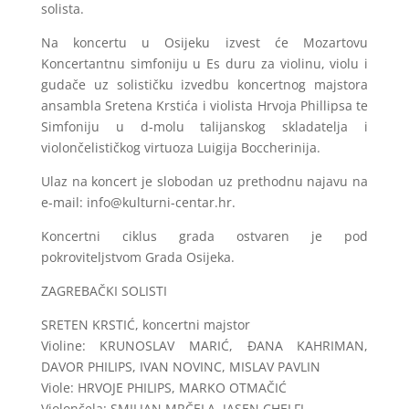
solista.
Na koncertu u Osijeku izvest će Mozartovu
Koncertantnu simfoniju u Es duru za violinu, violu i
gudače uz solističku izvedbu koncertnog majstora
ansambla Sretena Krstića i violista Hrvoja Phillipsa te
Simfoniju u d-molu talijanskog skladatelja i
violončelističkog virtuoza Luigija Boccherinija.
Ulaz na koncert je slobodan uz prethodnu najavu na
e-mail:
info@kulturni-centar.hr
.
Koncertni ciklus grada ostvaren je pod
pokroviteljstvom Grada Osijeka.
ZAGREBAČKI SOLISTI
SRETEN KRSTIĆ, koncertni majstor
Violine: KRUNOSLAV MARIĆ, ĐANA KAHRIMAN,
DAVOR PHILIPS, IVAN NOVINC, MISLAV PAVLIN
Viole: HRVOJE PHILIPS, MARKO OTMAČIĆ
Violončela: SMILJAN MRČELA, JASEN CHELFI