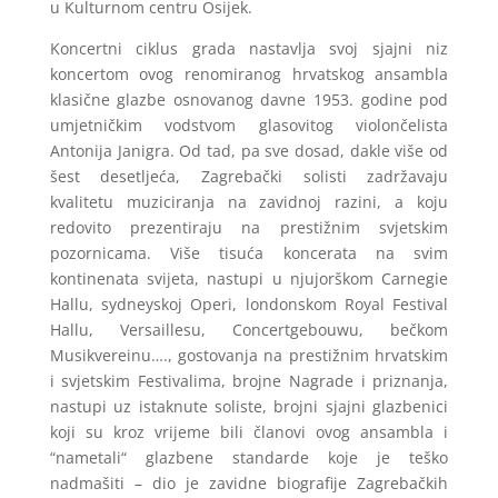
u Kulturnom centru Osijek.
Koncertni ciklus grada nastavlja svoj sjajni niz
koncertom ovog renomiranog hrvatskog ansambla
klasične glazbe osnovanog davne 1953. godine pod
umjetničkim vodstvom glasovitog violončelista
Antonija Janigra. Od tad, pa sve dosad, dakle više od
šest desetljeća, Zagrebački solisti zadržavaju
kvalitetu muziciranja na zavidnoj razini, a koju
redovito prezentiraju na prestižnim svjetskim
pozornicama. Više tisuća koncerata na svim
kontinenata svijeta, nastupi u njujorškom Carnegie
Hallu, sydneyskoj Operi, londonskom Royal Festival
Hallu, Versaillesu, Concertgebouwu, bečkom
Musikvereinu…., gostovanja na prestižnim hrvatskim
i svjetskim Festivalima, brojne Nagrade i priznanja,
nastupi uz istaknute soliste, brojni sjajni glazbenici
koji su kroz vrijeme bili članovi ovog ansambla i
“nametali“ glazbene standarde koje je teško
nadmašiti – dio je zavidne biografije Zagrebačkih