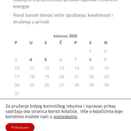
energije
Floral Sunset donosi večer opuštanja, kreativnosti i
druženja u prirodi
kolovoz 2026
P
U
S
Č
P
S
N
1
2
3
4
5
6
7
8
9
10
11
12
13
14
15
16
17
18
19
20
21
22
23
24
25
26
27
28
29
30
31
« srp
Za pružanje boljeg korisničkog iskustva i ispravan prikaz
sadržaja ova stranica koristi kolačiće. Više o kolačićima koje
koristimo možete naći u
postavkama
.
Prihvaćam
2020. Portal Osijek.in | Sva prava pridržana. |