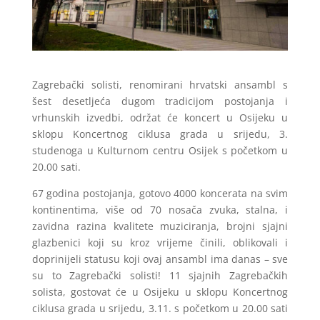
Zagrebački solisti, renomirani hrvatski ansambl s
šest desetljeća dugom tradicijom postojanja i
vrhunskih izvedbi, održat će koncert u Osijeku u
sklopu Koncertnog ciklusa grada u srijedu, 3.
studenoga u Kulturnom centru Osijek s početkom u
20.00 sati.
67 godina postojanja, gotovo 4000 koncerata na svim
kontinentima, više od 70 nosača zvuka, stalna, i
zavidna razina kvalitete muziciranja, brojni sjajni
glazbenici koji su kroz vrijeme činili, oblikovali i
doprinijeli statusu koji ovaj ansambl ima danas – sve
su to Zagrebački solisti! 11 sjajnih Zagrebačkih
solista, gostovat će u Osijeku u sklopu Koncertnog
ciklusa grada u srijedu, 3.11. s početkom u 20.00 sati