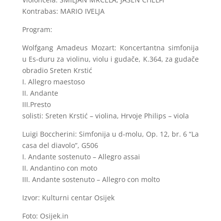
Kontrabas: MARIO IVELJA
Program:
Wolfgang Amadeus Mozart: Koncertantna simfonija
u Es-duru za violinu, violu i gudače, K.364, za gudače
obradio Sreten Krstić
I. Allegro maestoso
II. Andante
III.Presto
solisti: Sreten Krstić – violina, Hrvoje Philips – viola
Luigi Boccherini: Simfonija u d-molu, Op. 12, br. 6 “La
casa del diavolo”, G506
I. Andante sostenuto – Allegro assai
II. Andantino con moto
III. Andante sostenuto – Allegro con molto
Izvor: Kulturni centar Osijek
Foto: Osijek.in