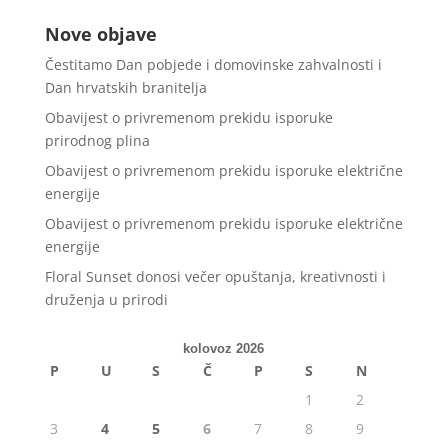
Nove objave
Čestitamo Dan pobjede i domovinske zahvalnosti i
Dan hrvatskih branitelja
Obavijest o privremenom prekidu isporuke
prirodnog plina
Obavijest o privremenom prekidu isporuke električne
energije
Obavijest o privremenom prekidu isporuke električne
energije
Floral Sunset donosi večer opuštanja, kreativnosti i
druženja u prirodi
kolovoz 2026
P
U
S
Č
P
S
N
1
2
3
4
5
6
7
8
9