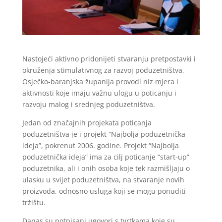
Nastojeći aktivno pridonijeti stvaranju pretpostavki i
okruženja stimulativnog za razvoj poduzetništva,
Osječko-baranjska županija provodi niz mjera i
aktivnosti koje imaju važnu ulogu u poticanju i
razvoju malog i srednjeg poduzetništva.
Jedan od značajnih projekata poticanja
poduzetništva je i projekt “Najbolja poduzetnička
ideja”, pokrenut 2006. godine. Projekt “Najbolja
poduzetnička ideja” ima za cilj poticanje “start-up”
poduzetnika, ali i onih osoba koje tek razmišljaju o
ulasku u svijet poduzetništva, na stvaranje novih
proizvoda, odnosno usluga koji se mogu ponuditi
tržištu.
Danas su potpisani ugovori s tvrtkama koje su