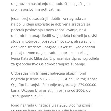
u njihovom nastojanju da budu što uspješniji u
svojim poslovnim pothvatima.
Jedan broj dosadašnjih dobitnika nagrada za
najbolju ideju iskoristio je dobivena sredstva za
početak poslovanja i novo zapošljavanje, neki
dobitnici su unaprijedili svoju ideju i doveli ju u viši
stupanj gotovosti, posebice inovatori, ali su svi oni
dobivena sredstva i nagradu iskoristili kao dodatni
poticaj u svom daljem radu i napretku – rekla je
Ivana Katavić Milardović, pročelnica Upravnog odjela
za gospodarstvo Osječko-baranjske županije.
U dosadašnjih trinaest natječaja ukupni fond
nagrada je iznosio 1.268.000,00 kuna. Od tog iznosa
Osječko-baranjska županije osigurala je 279.000,00
kuna. Ukupan broj pristiglih prijava od 2006. do
2019. godine je 699.
Fond nagrada u natječaju za 2020. godinu iznosi
50.000,00 kuna, od čega je Osječko-baranjska