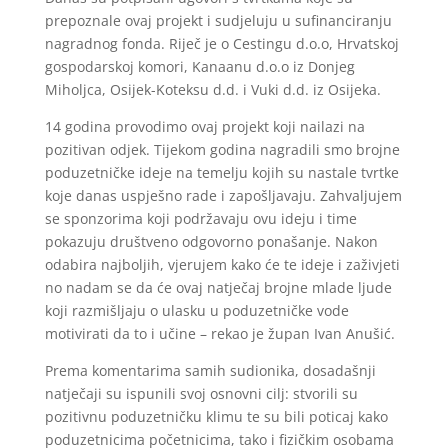
prepoznale ovaj projekt i sudjeluju u sufinanciranju
nagradnog fonda. Riječ je o Cestingu d.o.o, Hrvatskoj
gospodarskoj komori, Kanaanu d.o.o iz Donjeg
Miholjca, Osijek-Koteksu d.d. i Vuki d.d. iz Osijeka.
14 godina provodimo ovaj projekt koji nailazi na
pozitivan odjek. Tijekom godina nagradili smo brojne
poduzetničke ideje na temelju kojih su nastale tvrtke
koje danas uspješno rade i zapošljavaju. Zahvaljujem
se sponzorima koji podržavaju ovu ideju i time
pokazuju društveno odgovorno ponašanje. Nakon
odabira najboljih, vjerujem kako će te ideje i zaživjeti
no nadam se da će ovaj natječaj brojne mlade ljude
koji razmišljaju o ulasku u poduzetničke vode
motivirati da to i učine – rekao je župan Ivan Anušić.
Prema komentarima samih sudionika, dosadašnji
natječaji su ispunili svoj osnovni cilj: stvorili su
pozitivnu poduzetničku klimu te su bili poticaj kako
poduzetnicima početnicima, tako i fizičkim osobama