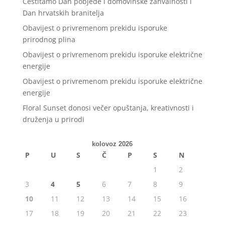
Čestitamo Dan pobjede i domovinske zahvalnosti i
Dan hrvatskih branitelja
Obavijest o privremenom prekidu isporuke
prirodnog plina
Obavijest o privremenom prekidu isporuke električne
energije
Obavijest o privremenom prekidu isporuke električne
energije
Floral Sunset donosi večer opuštanja, kreativnosti i
druženja u prirodi
kolovoz 2026
P
U
S
Č
P
S
N
1
2
3
4
5
6
7
8
9
10
11
12
13
14
15
16
17
18
19
20
21
22
23