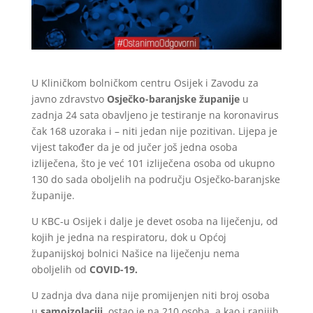
U Kliničkom bolničkom centru Osijek i Zavodu za
javno zdravstvo
Osječko-baranjske županije
u
zadnja 24 sata obavljeno je testiranje na koronavirus
čak 168 uzoraka i – niti jedan nije pozitivan. Lijepa je
vijest također da je od jučer još jedna osoba
izliječena, što je već 101 izliječena osoba od ukupno
130 do sada oboljelih na području Osječko-baranjske
županije.
U KBC-u Osijek i dalje je devet osoba na liječenju, od
kojih je jedna na respiratoru, dok u Općoj
županijskoj bolnici Našice na liječenju nema
oboljelih od
COVID-19.
U zadnja dva dana nije promijenjen niti broj osoba
u
samoizolaciji,
ostao je na 210 osoba, a kao i ranijih