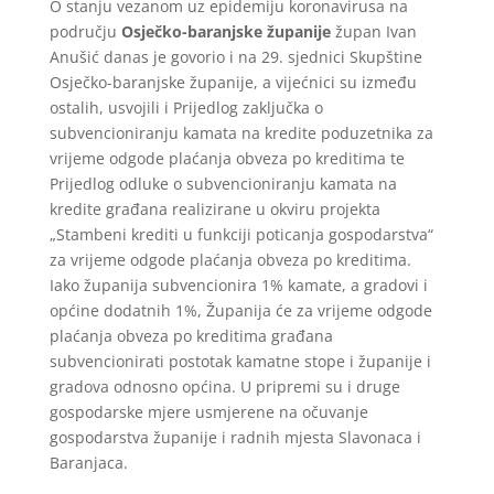
O stanju vezanom uz epidemiju koronavirusa na
području
Osječko-baranjske županije
župan Ivan
Anušić danas je govorio i na 29. sjednici Skupštine
Osječko-baranjske županije, a vijećnici su između
ostalih, usvojili i Prijedlog zaključka o
subvencioniranju kamata na kredite poduzetnika za
vrijeme odgode plaćanja obveza po kreditima te
Prijedlog odluke o subvencioniranju kamata na
kredite građana realizirane u okviru projekta
„Stambeni krediti u funkciji poticanja gospodarstva“
za vrijeme odgode plaćanja obveza po kreditima.
Iako županija subvencionira 1% kamate, a gradovi i
općine dodatnih 1%, Županija će za vrijeme odgode
plaćanja obveza po kreditima građana
subvencionirati postotak kamatne stope i županije i
gradova odnosno općina. U pripremi su i druge
gospodarske mjere usmjerene na očuvanje
gospodarstva županije i radnih mjesta Slavonaca i
Baranjaca.