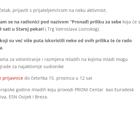
tak, prijaviti s prijateljem/icom na neku aktivnost.
nam se na radionici pod nazivom “Pronađi priliku za sebe
koja će 
 sati u Staroj pekari
( Trg Vatroslava Lisinskog).
oji su već više puta iskoristili neke od ovih prilika te će rado
ja
.
ilikama za volontiranje i razmjena mladih na kojima mladi mogu
grade za najaktivnije sudionike
e prijavnice
do četvrtka 15. prosinca u 12 sat
Europske godine mladih koju provodi PRONI Centar kao Eurodesk
iva, ESN Osijek i Breza.