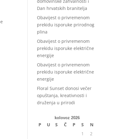
domovinske zahvalnosti i
Dan hrvatskih branitelja
Obavijest o privremenom
se
prekidu isporuke prirodnog
plina
Obavijest o privremenom
prekidu isporuke električne
energije
Obavijest o privremenom
prekidu isporuke električne
energije
Floral Sunset donosi večer
opuštanja, kreativnosti i
druženja u prirodi
kolovoz 2026
P
U
S
Č
P
S
N
1
2