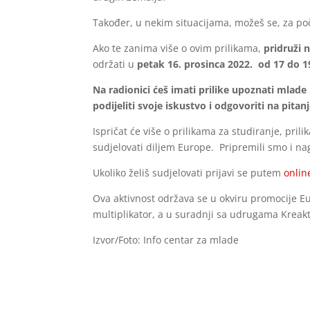
Također, u nekim situacijama, možeš se, za poče
Ako te zanima više o ovim prilikama,
pridruži 
održati u
petak 16. prosinca 2022. od 17 do 19
Na radionici ćeš imati prilike upoznati mlade k
podijeliti svoje iskustvo i odgovoriti na pitan
Ispričat će više o prilikama za studiranje, pr
sudjelovati diljem Europe. Pripremili smo i na
Ukoliko želiš sudjelovati prijavi se putem
onlin
Ova aktivnost održava se u okviru promocije 
multiplikator, a u suradnji sa udrugama Kreakt
Izvor/Foto: Info centar za mlade