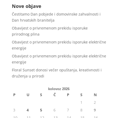
Nove objave
Čestitamo Dan pobjede i domovinske zahvalnosti i
Dan hrvatskih branitelja
Obavijest o privremenom prekidu isporuke
prirodnog plina
Obavijest o privremenom prekidu isporuke električne
energije
Obavijest o privremenom prekidu isporuke električne
energije
Floral Sunset donosi večer opuštanja, kreativnosti i
druženja u prirodi
kolovoz 2026
P
U
S
Č
P
S
N
1
2
3
4
5
6
7
8
9
10
11
12
13
14
15
16