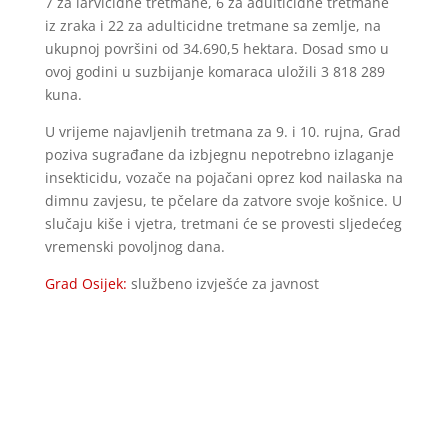
7 za larvicidne tretmane, 6 za adulticidne tretmane
iz zraka i 22 za adulticidne tretmane sa zemlje, na
ukupnoj površini od 34.690,5 hektara. Dosad smo u
ovoj godini u suzbijanje komaraca uložili 3 818 289
kuna.
U vrijeme najavljenih tretmana za 9. i 10. rujna, Grad
poziva sugrađane da izbjegnu nepotrebno izlaganje
insekticidu, vozače na pojačani oprez kod nailaska na
dimnu zavjesu, te pčelare da zatvore svoje košnice. U
slučaju kiše i vjetra, tretmani će se provesti sljedećeg
vremenski povoljnog dana.
Grad Osijek:
službeno izvješće za javnost