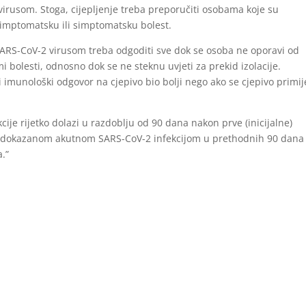
rusom. Stoga, cijepljenje treba preporučiti osobama koje su
asimptomatsku ili simptomatsku bolest.
SARS-CoV-2 virusom treba odgoditi sve dok se osoba ne oporavi od
i bolesti, odnosno dok se ne steknu uvjeti za prekid izolacije.
 imunološki odgovor na cjepivo bio bolji nego ako se cjepivo primij
ije rijetko dolazi u razdoblju od 90 dana nakon prve (inicijalne)
oba s dokazanom akutnom SARS-CoV-2 infekcijom u prethodnih 90 dana
a.”