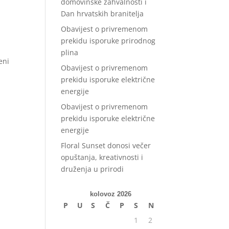
domovinske zahvalnosti i
Dan hrvatskih branitelja
Obavijest o privremenom
prekidu isporuke prirodnog
plina
eni
Obavijest o privremenom
prekidu isporuke električne
energije
Obavijest o privremenom
prekidu isporuke električne
energije
Floral Sunset donosi večer
opuštanja, kreativnosti i
druženja u prirodi
kolovoz 2026
P
U
S
Č
P
S
N
1
2