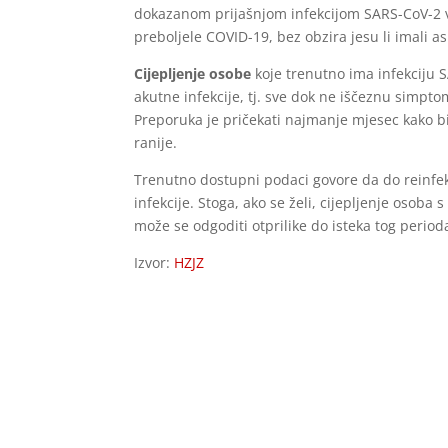
dokazanom prijašnjom infekcijom SARS-CoV-2 vi
preboljele COVID-19, bez obzira jesu li imali 
Cijepljenje osobe
koje trenutno ima infekciju 
akutne infekcije, tj. sve dok ne iščeznu simptom
Preporuka je pričekati najmanje mjesec kako bi
ranije.
Trenutno dostupni podaci govore da do reinfekc
infekcije. Stoga, ako se želi, cijepljenje os
može se odgoditi otprilike do isteka tog period
Izvor:
HZJZ