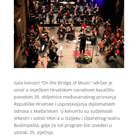
Gala koncert ”On the Bridge of Music” održan je
sinoć u osječkom Hrvatskom narodnom kazalištu
povodom 30. obljetnice međunarodnog priznanja
Republike Hrvatske i uspostavljanja diplomatskih
odnosa s Mađarskom. U koncertu su sudjelovali
orkestri i solisti HNK-a u Osijeku i Operetnog teatra
Budimpešta, gdje će isti program biti izveden u
utorak, 25. siječnja.