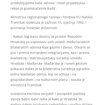
produbljujemo naše odnose i most prijateljstva –
rekao je gradonačelnik Radić.
Ministrica regionalnoga razvoja i fondova EU Nataša
Tramišak istaknula je važnost 15. siječnja 1992. i
priznanja hrvatske državnosti.
– Nakon tog dana otvorio se prostor Republici
Hrvatskoj za uspostavu svih ostalih međunarodnih
bilateralnih odnosa koje gajimo i danas. Otvorio se
put i prema europskim integracijama, kao i prema
kvalitetnoj i dobrosusjedskoj suradnji između
Hrvatske i Mađarske. Mađarska je i ovom gestom
pokazala koliko je ta bilateralna suradnja izgradila
jedna kvalitetan odnos, koji se očituje i na
gospodarskom i na kulturnom planu – kazala je
ministrica Tramišak.
Izaslanica ministra vanjskih i europskih poslova
Vanda Babić Galić rekla je kako je Hrvatska 30.
godina nakon priznanja samostalna i snažna država