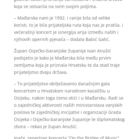
koja se ostvarila na svim svojim poljima.
– Mađarska nam je 1992. i ranije bila od velike
koristi, to je bila prijateljska ruta koja nas je pratila, i
večerašnji koncert je sinergija arija između naših i
njihovih opernih pjevača – dodala Babić Galić.
Župan Osječko-baranjske županije Ivan Anušić
podsjetio je kako je Mađarska bila među prvim
zemljama koja je priznala Hrvatsku te da otad traje
prijateljstvo dvaju država.
– To prijateljstvo obilježavamo današnjim gala
koncertom u Hrvatskom narodnom kazalištu u
Osijeku, nakon toga ćemo otići i u Mađarsku. Radi se
o zajedničkoj aktivnosti naših ministarstava vanjskih
poslova te zajedničkoj inicijativi i organizaciji Grada
Osijeka i Osječko-baranjske županije te diplomatskog
zbora – rekao je župan Anušić.
Inače, repertoar koncerta ”On the Bridge of Music”