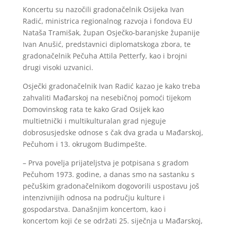
Koncertu su nazočili gradonačelnik Osijeka Ivan
Radić, ministrica regionalnog razvoja i fondova EU
Nataša Tramišak, župan Osječko-baranjske županije
Ivan Anušić, predstavnici diplomatskoga zbora, te
gradonačelnik Pečuha Attila Petterfy, kao i brojni
drugi visoki uzvanici.
Osječki gradonačelnik Ivan Radić kazao je kako treba
zahvaliti Mađarskoj na nesebičnoj pomoći tijekom
Domovinskog rata te kako Grad Osijek kao
multietnički i multikulturalan grad njeguje
dobrosusjedske odnose s čak dva grada u Mađarskoj,
Pečuhom i 13. okrugom Budimpešte.
– Prva povelja prijateljstva je potpisana s gradom
Pečuhom 1973. godine, a danas smo na sastanku s
pečuškim gradonačelnikom dogovorili uspostavu još
intenzivnijih odnosa na području kulture i
gospodarstva. Današnjim koncertom, kao i
koncertom koji će se održati 25. siječnja u Mađarskoj,