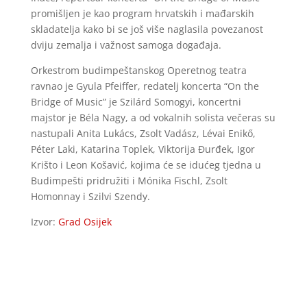
promišljen je kao program hrvatskih i mađarskih
skladatelja kako bi se još više naglasila povezanost
dviju zemalja i važnost samoga događaja.
Orkestrom budimpeštanskog Operetnog teatra
ravnao je Gyula Pfeiffer, redatelj koncerta “On the
Bridge of Music” je Szilárd Somogyi, koncertni
majstor je Béla Nagy, a od vokalnih solista večeras su
nastupali Anita Lukács, Zsolt Vadász, Lévai Enikő,
Péter Laki, Katarina Toplek, Viktorija Đurđek, Igor
Krišto i Leon Košavić, kojima će se idućeg tjedna u
Budimpešti pridružiti i Mónika Fischl, Zsolt
Homonnay i Szilvi Szendy.
Izvor:
Grad Osijek