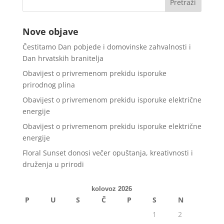
Nove objave
Čestitamo Dan pobjede i domovinske zahvalnosti i
Dan hrvatskih branitelja
Obavijest o privremenom prekidu isporuke
prirodnog plina
Obavijest o privremenom prekidu isporuke električne
energije
Obavijest o privremenom prekidu isporuke električne
energije
Floral Sunset donosi večer opuštanja, kreativnosti i
druženja u prirodi
kolovoz 2026
P
U
S
Č
P
S
N
1
2