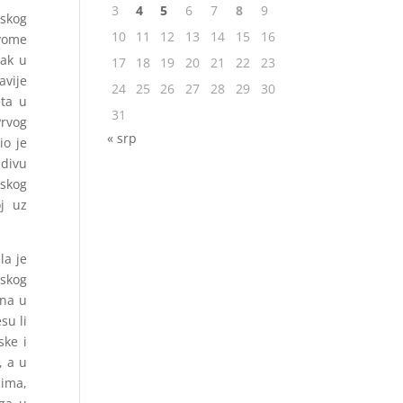
3
4
5
6
7
8
9
tskog
10
11
12
13
14
15
16
svome
dak u
17
18
19
20
21
22
23
avije
24
25
26
27
28
29
30
eta u
31
Prvog
« srp
io je
adivu
skog
oj uz
la je
tskog
ana u
su li
ske i
, a u
cima,