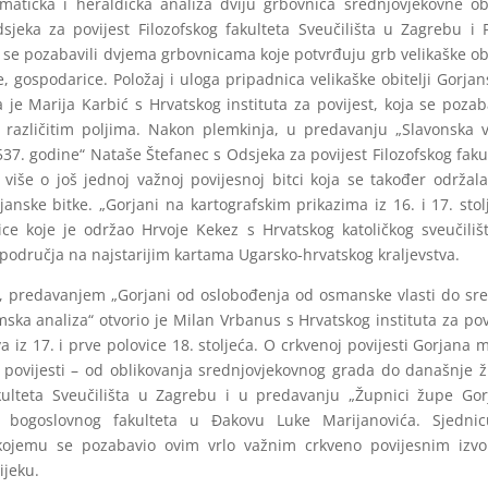
matička i heraldička analiza dviju grbovnica srednjovjekovne obi
sjeka za povijest Filozofskog fakulteta Sveučilišta u Zagrebu i 
 se pozabavili dvjema grbovnicama koje potvrđuju grb velikaške obi
, gospodarice. Položaj i uloga pripadnica velikaške obitelji Gorjan
je Marija Karbić s Hrvatskog instituta za povijest, koja se pozab
različitim poljima. Nakon plemkinja, u predavanju „Slavonska 
37. godine“ Nataše Štefanec s Odsjeka za povijest Filozofskog faku
o više o još jednoj važnoj povijesnoj bitci koja se također održal
anske bitke. „Gorjani na kartografskim prikazima iz 16. i 17. stol
ce koje je održao Hrvoje Kekez s Hrvatskog katoličkog sveučiliš
odručja na najstarijim kartama Ugarsko-hrvatskog kraljevstva.
e, predavanjem „Gorjani od oslobođenja od osmanske vlasti do sr
mska analiza“ otvorio je Milan Vrbanus s Hrvatskog instituta za pov
a iz 17. i prve polovice 18. stoljeća. O crkvenoj povijesti Gorjana 
j povijesti – od oblikovanja srednjovjekovnog grada do današnje 
kulteta Sveučilišta u Zagrebu i u predavanju „Župnici župe Gor
g bogoslovnog fakulteta u Đakovu Luke Marijanovića. Sjednic
ojemu se pozabavio ovim vrlo važnim crkveno povijesnim izvo
ijeku.