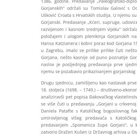
1386. godine. Predavanje „Paleografsko-diplo
Gorjanskih“ održali su Tomislav Galović s Od
Ušković Croata s Hrvatskih studija. U njemu su
Gorjanski. Predavanje „Kćeri, supruge, udovice
razvijenom i kasnom srednjem vijeku“ održala 
položajem i ulogom plemkinja Gorjanskih na 
Hansa Katzianera i kobni poraz kod Gorjana 15
u Zagrebu, imalo se prilike prilike čuti nešt
Gorjana, nešto kasnije od puno poznatije Gorj
naslov je posljednjeg predavanja prve sjedni
njemu se pozabavio prikazivanjem gorjanskog p
Drugu sjednicu, zamišljenu kao nastavak prv
18. stoljeća (1698. – 1749.) – društveno-ekono
analiziravši pet popisa Đakovačkog vlastelinstv
se više čuti u predavanju „Gorjani u crkveno
Daniela Patafte s Katoličkog bogoslovnog fa
umirovljenog višeg predavača s Katoličko
predavanjem „Spomenica župe Gorjani“, u k
zatvorio Dražen Kušen iz Državnog arhiva u Os