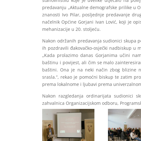
stanovništvu koje je uvelike utjecalo na pov
predavanju „Aktualne demografske prilike u Opći
znanosti Ivo Pilar, posljednje predavanje dru
načelnik Općine Gorjani Ivan Lović, koji je o
mehanizacije u 20. stoljeću.
Nakon održanih predavanja sudionici skupa pos
ih pozdravili đakovačko-osječki nadbiskup u m
„Kada prolazimo danas Gorjanima učini nam
baštinu i povijest, ali čim se malo zainteresir
baštini. Ona je na neki način zbog blizine 
srasla.“, rekao je pomoćni biskup te zatim pro
prema lokalnome i ljubavi prema univerzalno
Nakon razgledanja ordinarijata sudionici s
zahvalnica Organizacijskom odboru, Programs