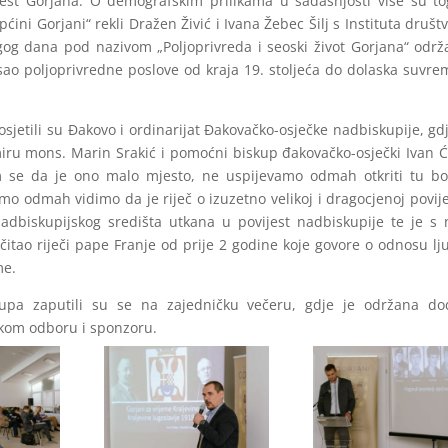
ijest Gorjana. O demografskim prilikama u sadašnjosti više su t
ni Gorjani“ rekli Dražen Živić i Ivana Žebec Šilj s Instituta društ
gog dana pod nazivom „Poljoprivreda i seoski život Gorjana“ održ
pisao poljoprivredne poslove od kraja 19. stoljeća do dolaska suvr
jetili su Đakovo i ordinarijat Đakovačko-osječke nadbiskupije, gd
iru mons. Marin Srakić i pomoćni biskup đakovačko-osječki Ivan Ć
 se da je ono malo mjesto, ne uspijevamo odmah otkriti tu bo
amo odmah vidimo da je riječ o izuzetno velikoj i dragocjenoj povij
nadbiskupijskog središta utkana u povijest nadbiskupije te je s
čitao riječi pape Franje od prije 2 godine koje govore o odnosu lj
me.
kupa zaputili su se na zajedničku večeru, gdje je održana do
kom odboru i sponzoru.