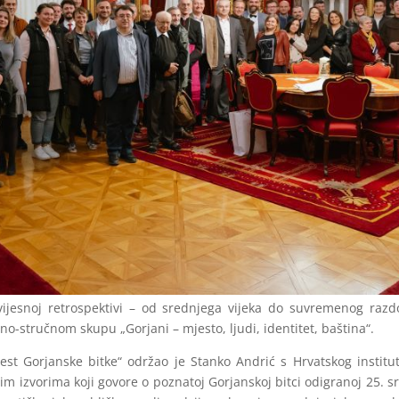
jesnoj retrospektivi – od srednjega vijeka do suvremenog razd
o-stručnom skupu „Gorjani – mjesto, ljudi, identitet, baština“.
est Gorjanske bitke“ održao je Stanko Andrić s Hrvatskog institu
m izvorima koji govore o poznatoj Gorjanskoj bitci odigranoj 25. s