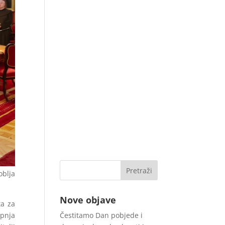
oblja
Nove objave
ta za
Čestitamo Dan pobjede i
rpnja