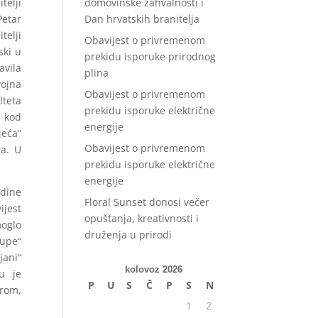
domovinske zahvalnosti i
telji
Dan hrvatskih branitelja
Petar
telji
Obavijest o privremenom
ski u
prekidu isporuke prirodnog
avila
plina
vojna
Obavijest o privremenom
lteta
prekidu isporuke električne
a kod
energije
jeća“
Obavijest o privremenom
ta. U
prekidu isporuke električne
energije
edine
Floral Sunset donosi večer
ijest
opuštanja, kreativnosti i
moglo
druženja u prirodi
župe“
jani“
kolovoz 2026
u je
P
U
S
Č
P
S
N
rom,
1
2