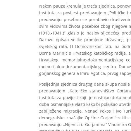
Nakon pauze krenula je treća sjednica, ponovn
instituta za povijest predavanjem „Političke 
predavanju posebno se pozabavio društvenim
svim vidovima života posebice zbog njegove mu
(1918.-1941.)“ glasio je naslov sljedećeg pr
Đakovu opisao velike promjene državnog, pol
svjetskog rata. O Domovinskom ratu na podr
Borna Marinić s Hrvatskog katoličkog radija,
Hrvatskog memorijalno-dokumentacijskog c
memorijalno-dokumentacijskog centra Domov
gorjanskog generala Imru Agotića, prvog zapov
Posljednja sjednica drugog dana skupa nosila j
predavanjem „Katoličko stanovništvo Gorja
instituta za povijest koji je nastojao dokumen
doba osmanlijske vlasti kako bi pokušao utvrdit
zabilježene migracije. Nenad Pokos i Ivo Tur
demografske značajke Općine Gorjani“ rekli s
predavanju „Nijemci u Gorjanima“ Vladimira Ge