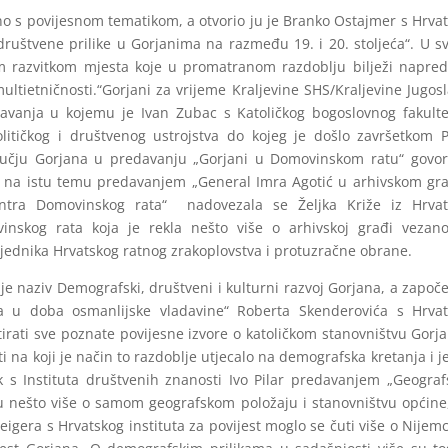
o s povijesnom tematikom, a otvorio ju je Branko Ostajmer s Hrva
i društvene prilike u Gorjanima na razmeđu 19. i 20. stoljeća“. U 
 razvitkom mjesta koje u promatranom razdoblju bilježi napre
ltietničnosti.“Gorjani za vrijeme Kraljevine SHS/Kraljevine Jugosl
edavanja u kojemu je Ivan Zubac s Katoličkog bogoslovnog fakult
itičkog i društvenog ustrojstva do kojeg je došlo završetkom 
učju Gorjana u predavanju „Gorjani u Domovinskom ratu“ govor
 a na istu temu predavanjem „General Imra Agotić u arhivskom gr
entra Domovinskog rata“ nadovezala se Željka Križe iz Hrvat
inskog rata koja je rekla nešto više o arhivskoj građi vezan
jednika Hrvatskog ratnog zrakoplovstva i protuzračne obrane.
e naziv Demografski, društveni i kulturni razvoj Gorjana, a započe
na u doba osmanlijske vladavine“ Roberta Skenderovića s Hrva
tirati sve poznate povijesne izvore o katoličkom stanovništvu Gorj
i na koji je način to razdoblje utjecalo na demografska kretanja i je
k s Instituta društvenih znanosti Ivo Pilar predavanjem „Geograf
u nešto više o samom geografskom položaju i stanovništvu općine
igera s Hrvatskog instituta za povijest moglo se čuti više o Nijem