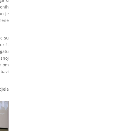
oga u
venih
ao je
emene
je su
urić.
gatu
esnoj
 njom
ubavi
djela