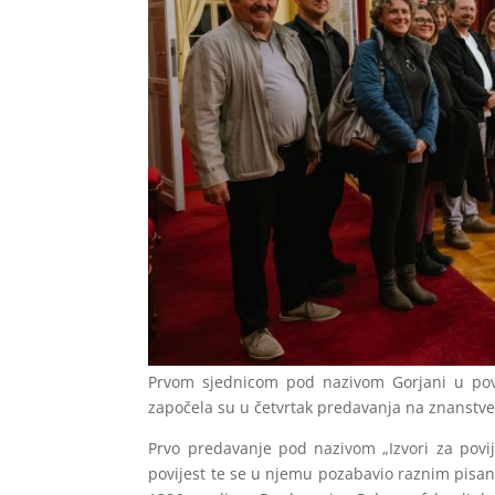
Prvom sjednicom pod nazivom Gorjani u povi
započela su u četvrtak predavanja na znanstven
Prvo predavanje pod nazivom „Izvori za povij
povijest te se u njemu pozabavio raznim pisani