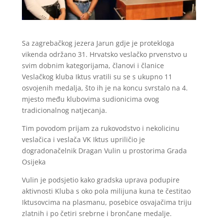
Sa zagrebačkog jezera Jarun gdje je protekloga
vikenda održano 31. Hrvatsko veslačko prvenstvo u
svim dobnim kategorijama, članovi i članice
Veslačkog kluba Iktus vratili su se s ukupno 11
osvojenih medalja, što ih je na koncu svrstalo na 4.
mjesto među klubovima sudionicima ovog
tradicionalnog natjecanja.
Tim povodom prijam za rukovodstvo i nekolicinu
veslačica i veslača VK Iktus upriličio je
dogradonačelnik Dragan Vulin u prostorima Grada
Osijeka
Vulin je podsjetio kako gradska uprava podupire
aktivnosti Kluba s oko pola milijuna kuna te čestitao
Iktusovcima na plasmanu, posebice osvajačima triju
zlatnih i po četiri srebrne i brončane medalje.