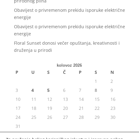
prirodnog plina
Obavijest o privremenom prekidu isporuke električne
energije
Obavijest o privremenom prekidu isporuke električne
energije
Floral Sunset donosi večer opuštanja, kreativnosti i
druženja u prirodi
kolovoz 2026
P
U
S
Č
P
S
N
1
2
3
4
5
6
7
8
9
10
11
12
13
14
15
16
17
18
19
20
21
22
23
24
25
26
27
28
29
30
31
« srp