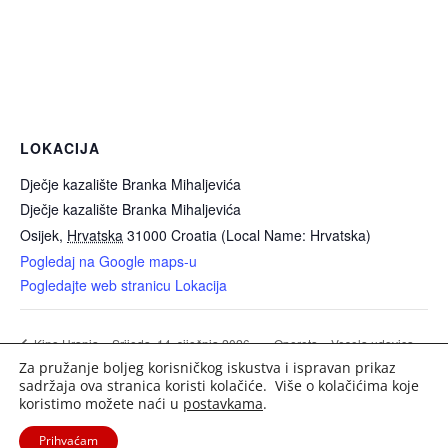
LOKACIJA
Dječje kazalište Branka Mihaljevića
Dječje kazalište Branka Mihaljevića
Osijek
,
Hrvatska
31000
Croatia (Local Name: Hrvatska)
Pogledaj na Google maps-u
Pogledajte web stranicu Lokacija
Opereta – Vesela udovica
Kino Urania – Srijeda, 14. siječnja 2026.
Za pružanje boljeg korisničkog iskustva i ispravan prikaz
sadržaja ova stranica koristi kolačiće. Više o kolačićima koje
koristimo možete naći u
postavkama
.
Prihvaćam
2020. Portal Osijek.in | Sva prava pridržana. |