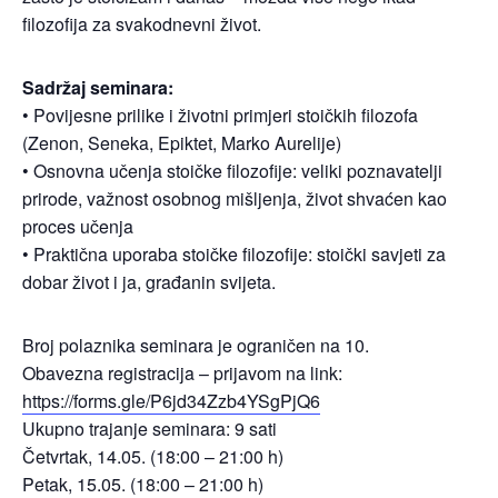
filozofija za svakodnevni život.
Sadržaj seminara:​
• Povijesne prilike i životni primjeri stoičkih filozofa
(Zenon, Seneka, Epiktet, Marko Aurelije)​
• Osnovna učenja stoičke filozofije: veliki poznavatelji
prirode, važnost osobnog mišljenja, život shvaćen kao
proces učenja​
• Praktična uporaba stoičke filozofije: stoički savjeti za
dobar život i ja, građanin svijeta.
Broj polaznika seminara je ograničen na 10.
Obavezna registracija – prijavom na link:
https://forms.gle/P6jd34Zzb4YSgPjQ6
Ukupno trajanje seminara: 9 sati​
Četvrtak, 14.05. (18:00 – 21:00 h)​
Petak, 15.05. (18:00 – 21:00 h)​