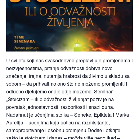
U svijetu koji nas svakodnevno preplavljuje promjenama i
neizvjesnostima, pitanje odvažnosti dobiva novo
značenje: trajna, nutarnja hrabrost da živimo u skladu sa
sobom – da prihvatimo ono što ne možemo promijeniti i
odlučno djelujemo ondje gdje možemo.​ Seminar
„Stoicizam – ili o odvažnosti življenja“ poziv je na
povratak jednostavnosti, razboritosti i snazi duha.
Nadahnut je učenjima stoika – Seneke, Epikteta i Marka
Aurelija – učenjima koja potiču na razmišljanje,
samopropitivanje i osobnu promjenu.​Dođite i otkrijte
zašto je stoicizam i danas – možda više nego ikad –