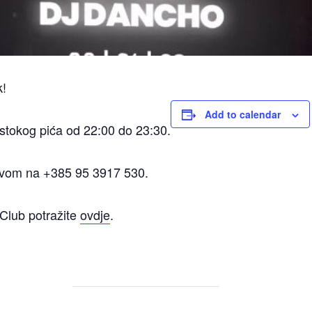
k!
Add to calendar
tokog pića od 22:00 do 23:30.
zivom na +385 95 3917 530.
Club potražite
ovdje
.