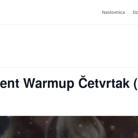
Naslovnica
Do
dent Warmup Četvrtak 