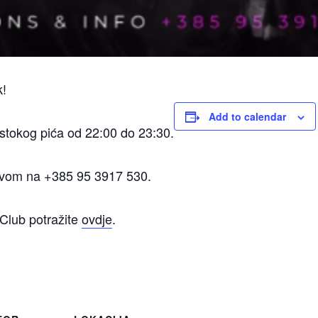
k!
Add to calendar
tokog pića od 22:00 do 23:30.
zivom na +385 95 3917 530.
Club potražite
ovdje
.