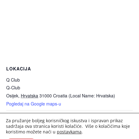
LOKACIJA
Q Club
Q-Club
Osijek
,
Hrvatska
31000
Croatia (Local Name: Hrvatska)
Pogledaj na Google maps-u
Za pružanje boljeg korisničkog iskustva i ispravan prikaz
Diverse Caffe – DJ Pekzi
Croatian Drift Challenge
sadržaja ova stranica koristi kolačiće. Više o kolačićima koje
koristimo možete naći u
postavkama
.