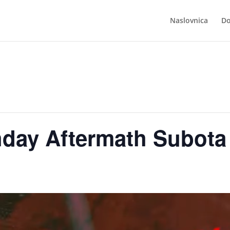
Naslovnica
Do
hday Aftermath Subota