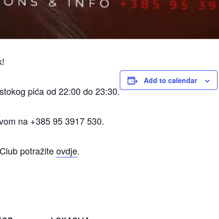
k!
Add to calendar
tokog pića od 22:00 do 23:30.
zivom na +385 95 3917 530.
Club potražite
ovdje
.