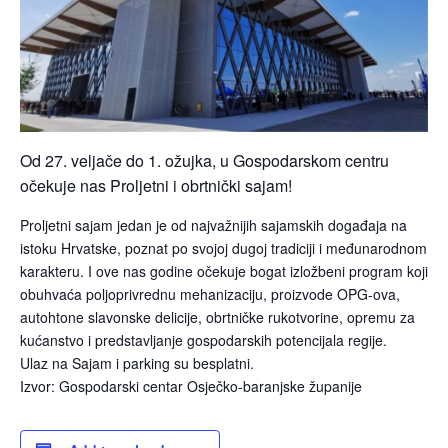
Od 27. veljače do 1. ožujka, u Gospodarskom centru
očekuje nas Proljetni i obrtnički sajam!
Proljetni sajam jedan je od najvažnijih sajamskih događaja na
istoku Hrvatske, poznat po svojoj dugoj tradiciji i međunarodnom
karakteru. I ove nas godine očekuje bogat izložbeni program koji
obuhvaća poljoprivrednu mehanizaciju, proizvode OPG-ova,
autohtone slavonske delicije, obrtničke rukotvorine, opremu za
kućanstvo i predstavljanje gospodarskih potencijala regije.
Ulaz na Sajam i parking su besplatni.
Izvor: Gospodarski centar Osječko-baranjske županije