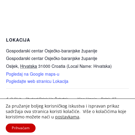
LOKACIJA
Gospodarski centar Osječko-baranjske županije
Gospodarski centar Osječko-baranjske županije
Osijek
,
Hrvatska
31000
Croatia (Local Name: Hrvatska)
Pogledaj na Google maps-u
Pogledajte web stranicu Lokacija
Kino Urania – Petak, 27.
Q Club – Student Drink Up Četvrtak
Za pružanje boljeg korisničkog iskustva i ispravan prikaz
(DJ Dancho)
veljače 2026.
sadržaja ova stranica koristi kolačiće. Više o kolačićima koje
koristimo možete naći u
postavkama
.
Prihvaćam
2020. Portal Osijek.in | Sva prava pridržana. |