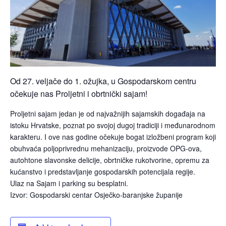
Od 27. veljače do 1. ožujka, u Gospodarskom centru
očekuje nas Proljetni i obrtnički sajam!
Proljetni sajam jedan je od najvažnijih sajamskih događaja na
istoku Hrvatske, poznat po svojoj dugoj tradiciji i međunarodnom
karakteru. I ove nas godine očekuje bogat izložbeni program koji
obuhvaća poljoprivrednu mehanizaciju, proizvode OPG-ova,
autohtone slavonske delicije, obrtničke rukotvorine, opremu za
kućanstvo i predstavljanje gospodarskih potencijala regije.
Ulaz na Sajam i parking su besplatni.
Izvor: Gospodarski centar Osječko-baranjske županije