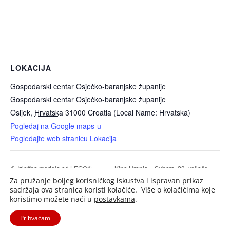
LOKACIJA
Gospodarski centar Osječko-baranjske županije
Gospodarski centar Osječko-baranjske županije
Osijek
,
Hrvatska
31000
Croatia (Local Name: Hrvatska)
Pogledaj na Google maps-u
Pogledajte web stranicu Lokacija
Kino Urania – Subota, 28. veljače
Izložba modela od LEGO®
Za pružanje boljeg korisničkog iskustva i ispravan prikaz
kockica
2026.
sadržaja ova stranica koristi kolačiće. Više o kolačićima koje
koristimo možete naći u
postavkama
.
Prihvaćam
2020. Portal Osijek.in | Sva prava pridržana. |