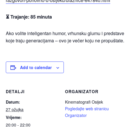
razgovori-ponovno-u-osijeku/ulaznice-647840.html
⏳
Trajanje: 85 minuta
Ako volite inteligentan humor, vrhunsku glumu i predstave
koje traju generacijama – ovo je večer koju ne propuštate.
Add to calendar
DETALJI
ORGANIZATOR
Datum:
Kinematografi Osijek
Pogledajte web stranicu
27 ožujka
Organizator
Vrijeme:
20:00 - 22:00