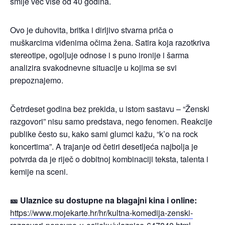
smije već više od 40 godina.
Ovo je duhovita, britka i dirljivo stvarna priča o
muškarcima viđenima očima žena. Satira koja razotkriva
stereotipe, ogoljuje odnose i s puno ironije i šarma
analizira svakodnevne situacije u kojima se svi
prepoznajemo.
Četrdeset godina bez prekida, u istom sastavu – “Ženski
razgovori” nisu samo predstava, nego fenomen. Reakcije
publike često su, kako sami glumci kažu, “k’o na rock
koncertima”. A trajanje od četiri desetljeća najbolja je
potvrda da je riječ o dobitnoj kombinaciji teksta, talenta i
kemije na sceni.
🎫
Ulaznice su dostupne na blagajni kina i online:
https://www.mojekarte.hr/hr/kultna-komedija-zenski-