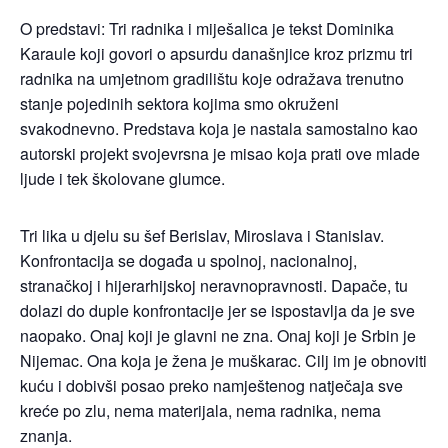
O predstavi: Tri radnika i miješalica je tekst Dominika
Karaule koji govori o apsurdu današnjice kroz prizmu tri
radnika na umjetnom gradilištu koje odražava trenutno
stanje pojedinih sektora kojima smo okruženi
svakodnevno. Predstava koja je nastala samostalno kao
autorski projekt svojevrsna je misao koja prati ove mlade
ljude i tek školovane glumce.
Tri lika u djelu su šef Berislav, Miroslava i Stanislav.
Konfrontacija se događa u spolnoj, nacionalnoj,
stranačkoj i hijerarhijskoj neravnopravnosti. Dapače, tu
dolazi do duple konfrontacije jer se ispostavlja da je sve
naopako. Onaj koji je glavni ne zna. Onaj koji je Srbin je
Nijemac. Ona koja je žena je muškarac. Cilj im je obnoviti
kuću i dobivši posao preko namještenog natječaja sve
kreće po zlu, nema materijala, nema radnika, nema
znanja.