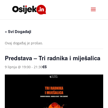
« Svi Događaji
Ovaj događaj je prošao.
Predstava – Tri radnika i miješalica
€6
9 lipnja @ 19:00
-
21:30