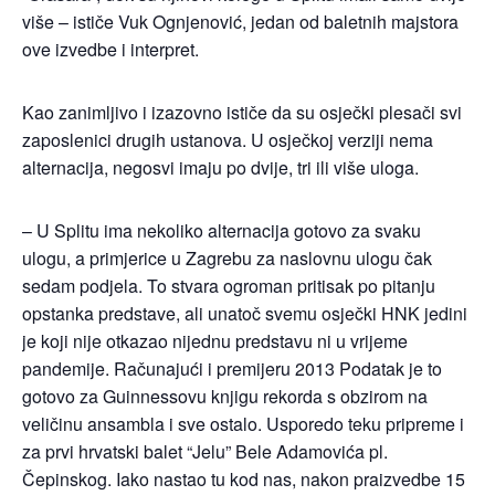
više – ističe Vuk Ognjenović, jedan od baletnih majstora
ove izvedbe i interpret.
Kao zanimljivo i izazovno ističe da su osječki plesači svi
zaposlenici drugih ustanova. U osječkoj verziji nema
alternacija, negosvi imaju po dvije, tri ili više uloga.
– U Splitu ima nekoliko alternacija gotovo za svaku
ulogu, a primjerice u Zagrebu za naslovnu ulogu čak
sedam podjela. To stvara ogroman pritisak po pitanju
opstanka predstave, ali unatoč svemu osječki HNK jedini
je koji nije otkazao nijednu predstavu ni u vrijeme
pandemije. Računajući i premijeru 2013 Podatak je to
gotovo za Guinnessovu knjigu rekorda s obzirom na
veličinu ansambla i sve ostalo. Usporedo teku pripreme i
za prvi hrvatski balet “Jelu” Bele Adamovića pl.
Čepinskog. Iako nastao tu kod nas, nakon praizvedbe 15