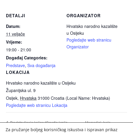
DETALJI
ORGANIZATOR
Datum:
Hrvatsko narodno kazalište
u Osijeku
11 veljače
Pogledajte web stranicu
Vrijeme:
Organizator
19:00 - 21:00
Događaj Categories:
Predstave
,
Sva događanja
LOKACIJA
Hrvatsko narodno kazalište u Osijeku
Županijska ul. 9
Osijek
,
Hrvatska
31000
Croatia (Local Name: Hrvatska)
Pogledajte web stranicu Lokacija
Memorijal Josip
Predstavljanje knjige “Croatia kralja
Za pružanje boljeg korisničkog iskustva i ispravan prikaz
Tomislava”
Gašparac