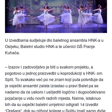
U izvedbama sudjeluje dio baletnog ansambla HNK-a u
Osijeku, Baletni studio HNK-a te učenici GŠ Franje
Kuhača.
– Izazov i zadovoljstvo je biti u svakom projektu, a
pogotovo u jednoj praizvedbi u koprodukciji s HNK- om
Split. To svakako već po ne znam koji puta potvrđuje da
je osječki ansambl zaista izrastao u pravi Balet pa se
nadamo da će uskoro i uslijediti logično i dugoočekivano
pojačanje u vidu novih radnih mjesta. Naime, istaknuo
bih da su osječki baletni umjetnici odigrali 14 izvedbi
“Orašara”, dok su njihovi kolege u Splitu imali samo dvije