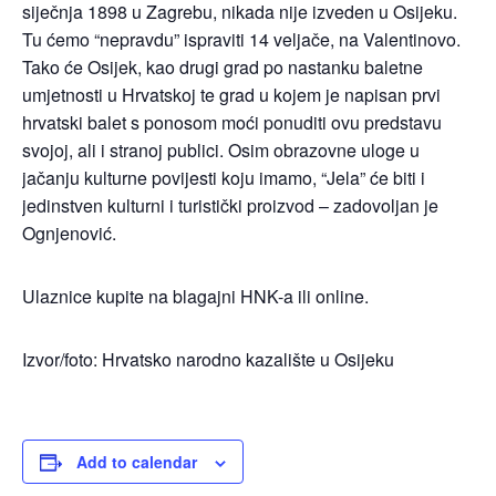
siječnja 1898 u Zagrebu, nikada nije izveden u Osijeku.
Tu ćemo “nepravdu” ispraviti 14 veljače, na Valentinovo.
Tako će Osijek, kao drugi grad po nastanku baletne
umjetnosti u Hrvatskoj te grad u kojem je napisan prvi
hrvatski balet s ponosom moći ponuditi ovu predstavu
svojoj, ali i stranoj publici. Osim obrazovne uloge u
jačanju kulturne povijesti koju imamo, “Jela” će biti i
jedinstven kulturni i turistički proizvod – zadovoljan je
Ognjenović.
Ulaznice kupite na blagajni HNK-a ili online.
Izvor/foto: Hrvatsko narodno kazalište u Osijeku
Add to calendar