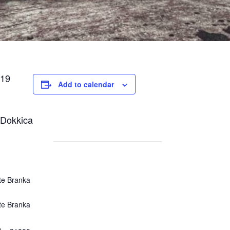
 19
Add to calendar
r Dokkica
šte Branka
šte Branka