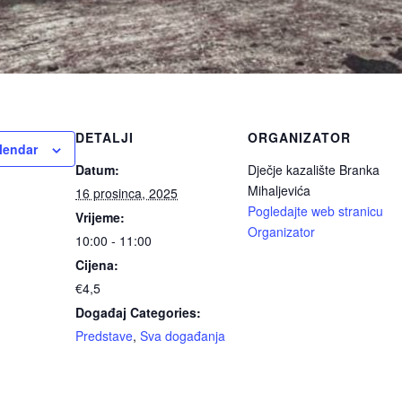
DETALJI
ORGANIZATOR
lendar
Datum:
Dječje kazalište Branka
Mihaljevića
16 prosinca, 2025
Pogledajte web stranicu
Vrijeme:
Organizator
10:00 - 11:00
Cijena:
€4,5
Događaj Categories:
Predstave
,
Sva događanja