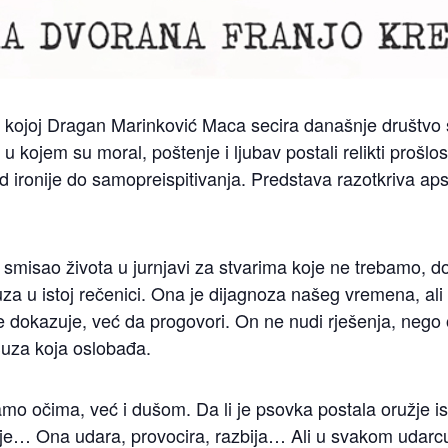
kojoj Dragan Marinković Maca secira današnje društvo
et u kojem su moral, poštenje i ljubav postali relikti proš
d ironije do samopreispitivanja. Predstava razotkriva apsu
smisao života u jurnjavi za stvarima koje ne trebamo, 
suza u istoj rečenici. Ona je dijagnoza našeg vremena, al
e dokazuje, već da progovori. On ne nudi rješenja, nego 
 Suza koja oslobađa.
mo očima, već i dušom. Da li je psovka postala oružje is
uje… Ona udara, provocira, razbija… Ali u svakom udarcu 