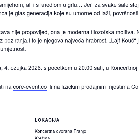
 smijehom, ali i s knedlom u grlu… Jer iza svake šale stoji
ca je glas generacija koje su umorne od laži, površnosti 
edstava nije propovijed, ona je moderna filozofska molitva
 poziranja.I to je njegova najveća hrabrost. „Lajf Kouč“ j
 umjetnost.
u, 4. ožujka 2026. s početkom u 20:00 sati, u Koncertnoj
iti na
core-event.co
ili na fizičkim prodajnim mjestima Co
LOKACIJA
Koncertna dvorana Franjo
Krežma