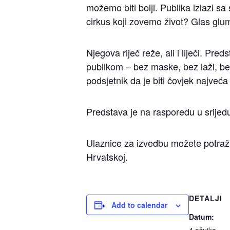
možemo biti bolji. Publika izlazi sa
cirkus koji zovemo život? Glas glum
Njegova riječ reže, ali i liječi. Pr
publikom – bez maske, bez laži, bez
podsjetnik da je biti čovjek najveća
Predstava je na rasporedu u srijed
Ulaznice za izvedbu možete potraž
Hrvatskoj.
DETALJI
Add to calendar
Datum: