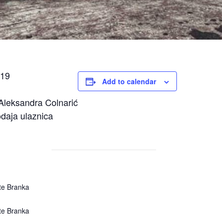
 19
Add to calendar
Aleksandra Colnarić
odaja ulaznica
šte Branka
šte Branka