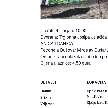
Utorak, 9. lipnja u 10,00
Dvorana: Trg bana Josipa Jelačića
ANICA I DANICA
Petronela Dušova/ Miroslav Duša/ 
Organizirani dolazak i slobodna pr
Cijena ulaznice: 4,50 eura
DETALJI
LOKACIJA
Datum:
Dječje kazali
Mihaljevića
9 lipnja
Dječje kazali
Vrijeme: