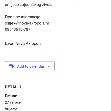
umijeće zajedničkog života.​
Dodatne informacije:​
osijek@nova-akropola.hr
095/ 3515-787
Izvor: Nova Akropola
Add to calendar
DETALJI
Datum:
27 veljače
Vrijeme: