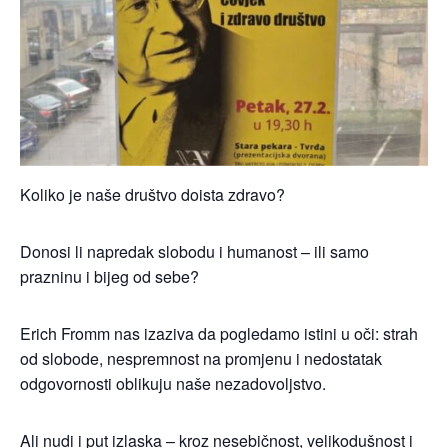
Koliko je naše društvo doista zdravo?
Donosi li napredak slobodu i humanost – ili samo
prazninu i bijeg od sebe?​
Erich Fromm nas izaziva da pogledamo istini u oči: strah
od slobode, nespremnost na promjenu i nedostatak
odgovornosti oblikuju naše nezadovoljstvo.​
Ali nudi i put izlaska – kroz nesebičnost, velikodušnost i