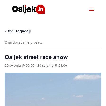
« Svi Događaji
Ovaj događaj je prošao.
Osijek street race show
29 svibnja @ 09:00
-
30 svibnja @ 21:00