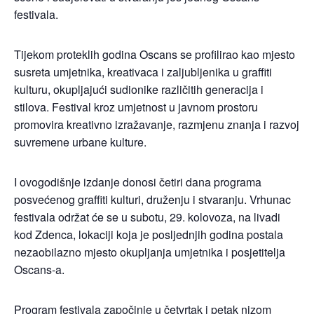
festivala.
Tijekom proteklih godina Oscans se profilirao kao mjesto
susreta umjetnika, kreativaca i zaljubljenika u graffiti
kulturu, okupljajući sudionike različitih generacija i
stilova. Festival kroz umjetnost u javnom prostoru
promovira kreativno izražavanje, razmjenu znanja i razvoj
suvremene urbane kulture.
I ovogodišnje izdanje donosi četiri dana programa
posvećenog graffiti kulturi, druženju i stvaranju. Vrhunac
festivala održat će se u subotu, 29. kolovoza, na livadi
kod Zdenca, lokaciji koja je posljednjih godina postala
nezaobilazno mjesto okupljanja umjetnika i posjetitelja
Oscans-a.
Program festivala započinje u četvrtak i petak nizom