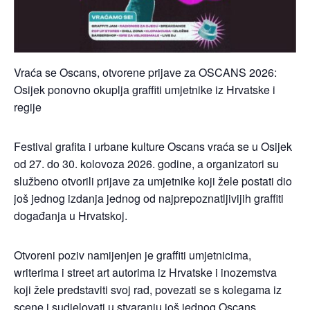
Vraća se Oscans, otvorene prijave za OSCANS 2026:
Osijek ponovno okuplja graffiti umjetnike iz Hrvatske i
regije
Festival grafita i urbane kulture Oscans vraća se u Osijek
od 27. do 30. kolovoza 2026. godine, a organizatori su
službeno otvorili prijave za umjetnike koji žele postati dio
još jednog izdanja jednog od najprepoznatljivijih graffiti
događanja u Hrvatskoj.
Otvoreni poziv namijenjen je graffiti umjetnicima,
writerima i street art autorima iz Hrvatske i inozemstva
koji žele predstaviti svoj rad, povezati se s kolegama iz
scene i sudjelovati u stvaranju još jednog Oscans