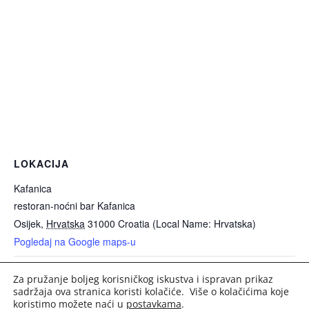
LOKACIJA
Kafanica
restoran-noćni bar Kafanica
Osijek
,
Hrvatska
31000
Croatia (Local Name: Hrvatska)
Pogledaj na Google maps-u
Za pružanje boljeg korisničkog iskustva i ispravan prikaz
Advent u Osijeku 2025.
Koncert – Danijela Martinović
sadržaja ova stranica koristi kolačiće. Više o kolačićima koje
koristimo možete naći u
postavkama
.