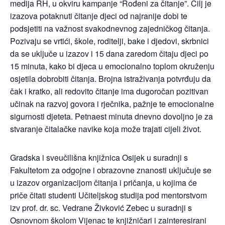
medija RH, u okviru kampanje “Rođeni za čitanje”. Cilj je
izazova potaknuti čitanje djeci od najranije dobi te
podsjetiti na važnost svakodnevnog zajedničkog čitanja.
Pozivaju se vrtići, škole, roditelji, bake i djedovi, skrbnici
da se uključe u izazov i 15 dana zaredom čitaju djeci po
15 minuta, kako bi djeca u emocionalno toplom okruženju
osjetila dobrobiti čitanja. Brojna istraživanja potvrđuju da
čak i kratko, ali redovito čitanje ima dugoročan pozitivan
učinak na razvoj govora i rječnika, pažnje te emocionalne
sigurnosti djeteta. Petnaest minuta dnevno dovoljno je za
stvaranje čitalačke navike koja može trajati cijeli život.
Gradska i sveučilišna knjižnica Osijek u suradnji s
Fakultetom za odgojne i obrazovne znanosti uključuje se
u izazov organizacijom čitanja i pričanja, u kojima će
priče čitati studenti Učiteljskog studija pod mentorstvom
izv prof. dr. sc. Vedrane Živković Zebec u suradnji s
Osnovnom školom Vijenac te knjižničari i zainteresirani