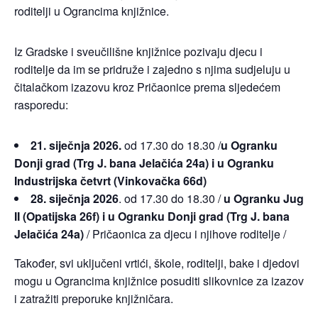
roditelji u Ograncima knjižnice.
Iz Gradske i sveučilišne knjižnice pozivaju djecu i
roditelje da im se pridruže i zajedno s njima sudjeluju u
čitalačkom izazovu kroz Pričaonice prema sljedećem
rasporedu:
21. siječnja 2026.
od 17.30 do 18.30 /
u Ogranku
Donji grad (Trg J. bana Jelačića 24a) i u Ogranku
Industrijska četvrt (Vinkovačka 66d)
28. siječnja 2026
. od 17.30 do 18.30 /
u Ogranku Jug
II (Opatijska 26f) i u Ogranku Donji grad (Trg J. bana
Jelačića 24a)
/ Pričaonica za djecu i njihove roditelje /
Također, svi uključeni vrtići, škole, roditelji, bake i djedovi
mogu u Ograncima knjižnice posuditi slikovnice za izazov
i zatražiti preporuke knjižničara.