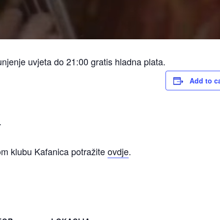
njenje uvjeta do 21:00 gratis hladna plata.
Add to c
.
om klubu Kafanica potražite
ovdje
.