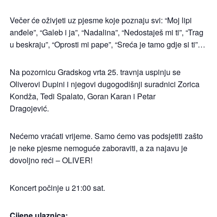
Večer će oživjeti uz pjesme koje poznaju svi: “Moj lipi
anđele”, “Galeb i ja”, “Nadalina”, “Nedostaješ mi ti”, “Trag
u beskraju”, “Oprosti mi pape”, “Sreća je tamo gdje si ti”…
Na pozornicu Gradskog vrta 25. travnja uspinju se
Oliverovi Dupini i njegovi dugogodišnji suradnici Zorica
Kondža, Tedi Spalato, Goran Karan i Petar
Dragojević.
Nećemo vraćati vrijeme. Samo ćemo vas podsjetiti zašto
je neke pjesme nemoguće zaboraviti, a za najavu je
dovoljno reći – OLIVER!
Koncert počinje u 21:00 sat.
Cijene ulaznica:​