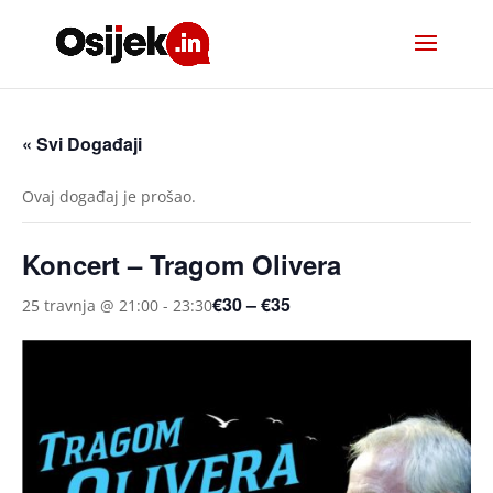
« Svi Događaji
Ovaj događaj je prošao.
Koncert – Tragom Olivera
€30 – €35
25 travnja @ 21:00
-
23:30