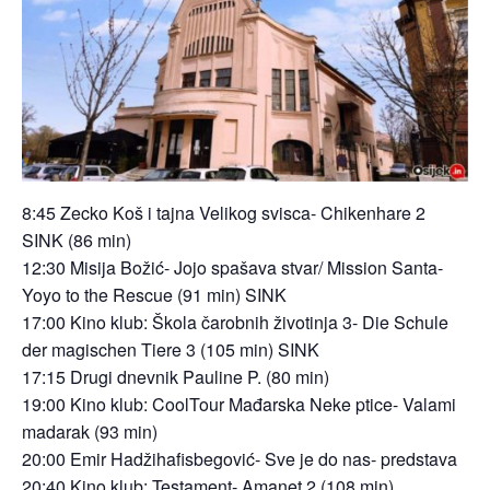
8:45 Zecko Koš i tajna Velikog svisca- Chikenhare 2
SINK (86 min)
12:30 Misija Božić- Jojo spašava stvar/ Mission Santa-
Yoyo to the Rescue (91 min) SINK
17:00 Kino klub: Škola čarobnih životinja 3- Die Schule
der magischen Tiere 3 (105 min) SINK
17:15 Drugi dnevnik Pauline P. (80 min)
19:00 Kino klub: CoolTour Mađarska Neke ptice- Valami
madarak (93 min)
20:00 Emir Hadžihafisbegović- Sve je do nas- predstava
20:40 Kino klub: Testament- Amanet 2 (108 min)