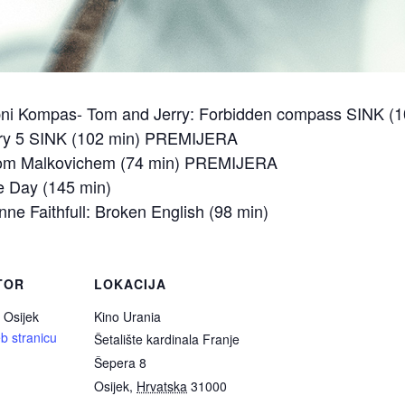
obni Kompas- Tom and Jerry: Forbidden compass SINK (1
tory 5 SINK (102 min) PREMIJERA
ohnom Malkovichem (74 min) PREMIJERA
e Day (145 min)
nne Faithfull: Broken English (98 min)
TOR
LOKACIJA
 Osijek
Kino Urania
b stranicu
Šetalište kardinala Franje
Šepera 8
Osijek
,
Hrvatska
31000