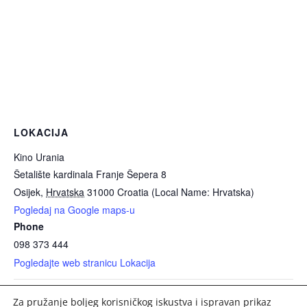
LOKACIJA
Kino Urania
Šetalište kardinala Franje Šepera 8
Osijek
,
Hrvatska
31000
Croatia (Local Name: Hrvatska)
Pogledaj na Google maps-u
Phone
098 373 444
Pogledajte web stranicu Lokacija
Za pružanje boljeg korisničkog iskustva i ispravan prikaz
Diverse Caffe: Hrvatska – Panama
Osječko ljeto kulture 2026.