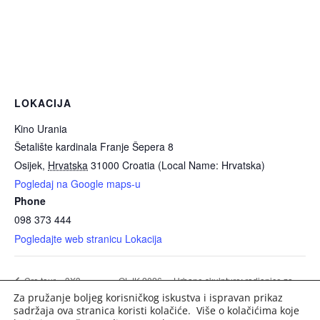
LOKACIJA
Kino Urania
Šetalište kardinala Franje Šepera 8
Osijek
,
Hrvatska
31000
Croatia (Local Name: Hrvatska)
Pogledaj na Google maps-u
Phone
098 373 444
Pogledajte web stranicu Lokacija
OLJK 2026. – Urbane skulpture: radionice za
Cro tour – 3X3
Za pružanje boljeg korisničkog iskustva i ispravan prikaz
Hrvatska
odrasle
sadržaja ova stranica koristi kolačiće. Više o kolačićima koje