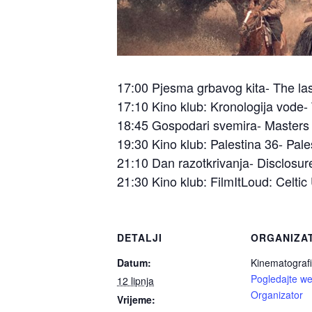
17:00 Pjesma grbavog kita- The la
17:10 Kino klub: Kronologija vode-
18:45 Gospodari svemira- Masters 
19:30 Kino klub: Palestina 36- Pa
21:10 Dan razotkrivanja- Disclos
21:30 Kino klub: FilmItLoud: Celtic 
DETALJI
ORGANIZA
Datum:
Kinematografi
Pogledajte we
12 lipnja
Organizator
Vrijeme: