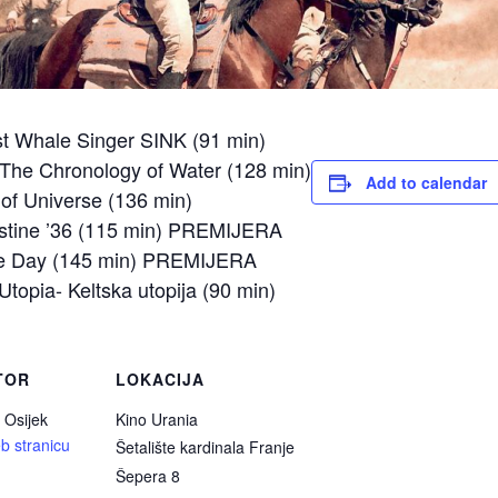
st Whale Singer SINK (91 min)
 The Chronology of Water (128 min)
Add to calendar
of Universe (136 min)
lestine ’36 (115 min) PREMIJERA
ure Day (145 min) PREMIJERA
Utopia- Keltska utopija (90 min)
TOR
LOKACIJA
 Osijek
Kino Urania
b stranicu
Šetalište kardinala Franje
Šepera 8