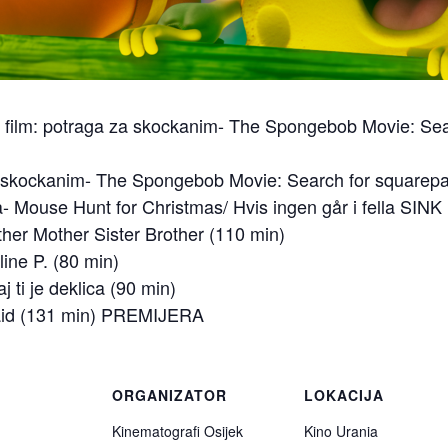
 film: potraga za skockanim- The Spongebob Movie: Sea
a skockanim- The Spongebob Movie: Search for square
- Mouse Hunt for Christmas/ Hvis ingen går i fella SINK
ther Mother Sister Brother (110 min)
ine P. (80 min)
 ti je deklica (90 min)
id (131 min) PREMIJERA
ORGANIZATOR
LOKACIJA
Kinematografi Osijek
Kino Urania