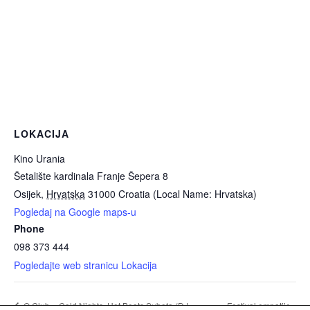
LOKACIJA
Kino Urania
Šetalište kardinala Franje Šepera 8
Osijek
,
Hrvatska
31000
Croatia (Local Name: Hrvatska)
Pogledaj na Google maps-u
Phone
098 373 444
Pogledajte web stranicu Lokacija
Festival empatije
Q Club – Cold Nights, Hot Beats Subota (DJ