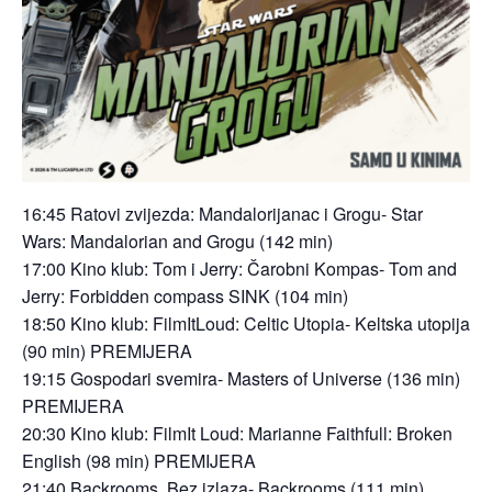
16:45 Ratovi zvijezda: Mandalorijanac i Grogu- Star
Wars: Mandalorian and Grogu (142 min)
17:00 Kino klub: Tom i Jerry: Čarobni Kompas- Tom and
Jerry: Forbidden compass SINK (104 min)
18:50 Kino klub: FilmItLoud: Celtic Utopia- Keltska utopija
(90 min) PREMIJERA
19:15 Gospodari svemira- Masters of Universe (136 min)
PREMIJERA
20:30 Kino klub: FilmIt Loud: Marianne Faithfull: Broken
English (98 min) PREMIJERA
21:40 Backrooms. Bez izlaza- Backrooms (111 min)