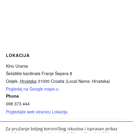
LOKACIJA
Kino Urania
Šetalište kardinala Franje Šepera 8
Osijek
,
Hrvatska
31000
Croatia (Local Name: Hrvatska)
Pogledaj na Google maps-u
Phone
098 373 444
Pogledajte web stranicu Lokacija
Za pružanje boljeg korisničkog iskustva i ispravan prikaz
Izložba modela živog svijeta „Priroda na dodir“
Predstava – Rulet