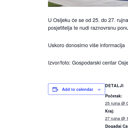
U Osijeku će se od 25. do 27. rujna 
posjetitelja te nudi raznovrsnu ponu
Uskoro donosimo više informacija
Izvor/foto: Gospodarski centar Osj
DETALJI
Add to calendar
Početak:
25 rujna @ 
Kraj:
27 rujna @ 
Događaj Ca