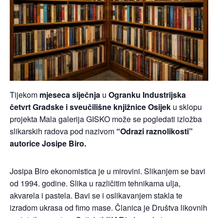
Tijekom
mjeseca siječnja
u
Ogranku Industrijska
četvrt Gradske i sveučilišne knjižnice Osijek
u sklopu
projekta Mala galerija GISKO može se pogledati izložba
slikarskih radova pod nazivom
“Odrazi raznolikosti”
autorice Josipe Biro.
Josipa Biro ekonomistica je u mirovini. Slikanjem se bavi
od 1994. godine. Slika u različitim tehnikama ulja,
akvarela i pastela. Bavi se i oslikavanjem stakla te
izradom ukrasa od fimo mase. Članica je Društva likovnih