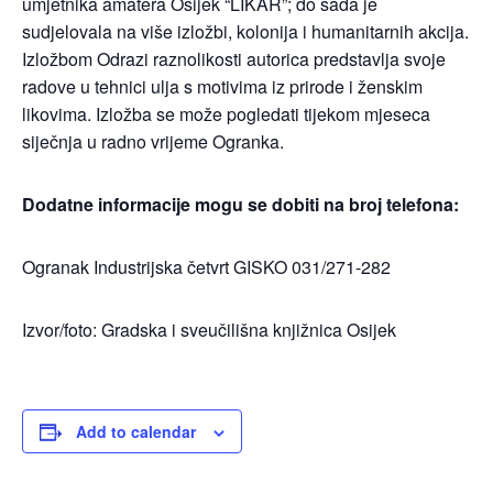
umjetnika amatera Osijek “LIKAR”; do sada je
sudjelovala na više izložbi, kolonija i humanitarnih akcija.
Izložbom Odrazi raznolikosti autorica predstavlja svoje
radove u tehnici ulja s motivima iz prirode i ženskim
likovima. Izložba se može pogledati tijekom mjeseca
siječnja u radno vrijeme Ogranka.
Dodatne informacije mogu se dobiti na broj telefona:
Ogranak Industrijska četvrt GISKO 031/271-282
Izvor/foto: Gradska i sveučilišna knjižnica Osijek
Add to calendar