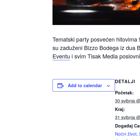
Tematski party posvećen hitovima 9
su zaduženi Bizzo Bodega iz dua Bo
Eventu
i svim Tisak Media poslovni
DETALJI
Add to calendar
Početak:
30 svibnja 
Kraj:
31 svibnja 
Događaj Ca
Noćni život
,