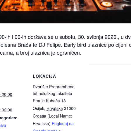
0-ih i 00-ih održava se u subotu, 30. svibnja 2026., u d
lesna Braća te DJ Felipe. Early bird ulaznice po cijeni
cama, a broj ulaznica je ograničen.
LOKACIJA
Dvorište Prehrambeno
tehnološkog fakulteta
@ 20:00
Franje Kuhača 18
Osijek
,
Hrvatska
31000
@ 02:00
Croatia (Local Name:
tegories:
Hrvatska)
Pogledaj na
Sva