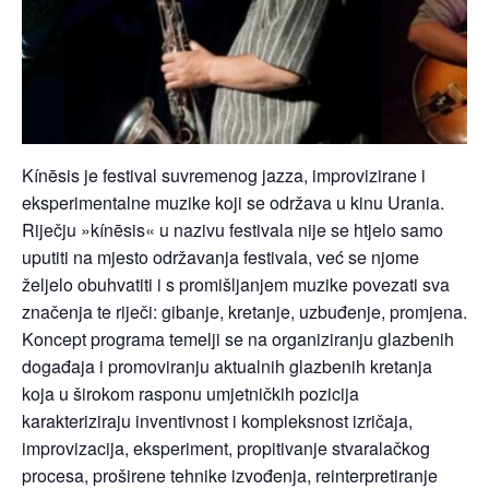
Kínēsis je festival suvremenog jazza, improvizirane i
eksperimentalne muzike koji se održava u kinu Urania.
Riječju »kínēsis« u nazivu festivala nije se htjelo samo
uputiti na mjesto održavanja festivala, već se njome
željelo obuhvatiti i s promišljanjem muzike povezati sva
značenja te riječi: gibanje, kretanje, uzbuđenje, promjena.
Koncept programa temelji se na organiziranju glazbenih
događaja i promoviranju aktualnih glazbenih kretanja
koja u širokom rasponu umjetničkih pozicija
karakteriziraju inventivnost i kompleksnost izričaja,
improvizacija, eksperiment, propitivanje stvaralačkog
procesa, proširene tehnike izvođenja, reinterpretiranje