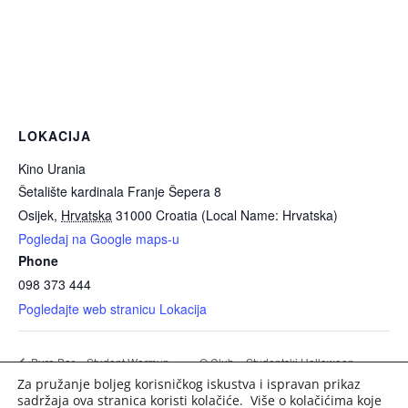
LOKACIJA
Kino Urania
Šetalište kardinala Franje Šepera 8
Osijek
,
Hrvatska
31000
Croatia (Local Name: Hrvatska)
Pogledaj na Google maps-u
Phone
098 373 444
Pogledajte web stranicu Lokacija
Q Club – Studentski Halloween
Bure Bar – Student Warmup
Za pružanje boljeg korisničkog iskustva i ispravan prikaz
Thursday (DJ Andy Boy)
Warmup Četvrtak (DJ Dancho)
sadržaja ova stranica koristi kolačiće. Više o kolačićima koje