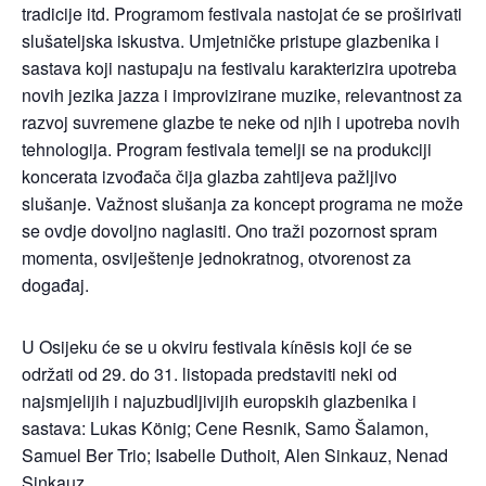
tradicije itd. Programom festivala nastojat će se proširivati
slušateljska iskustva. Umjetničke pristupe glazbenika i
sastava koji nastupaju na festivalu karakterizira upotreba
novih jezika jazza i improvizirane muzike, relevantnost za
razvoj suvremene glazbe te neke od njih i upotreba novih
tehnologija. Program festivala temelji se na produkciji
koncerata izvođača čija glazba zahtijeva pažljivo
slušanje. Važnost slušanja za koncept programa ne može
se ovdje dovoljno naglasiti. Ono traži pozornost spram
momenta, osviještenje jednokratnog, otvorenost za
događaj.
U Osijeku će se u okviru festivala kínēsis koji će se
održati od 29. do 31. listopada predstaviti neki od
najsmjelijih i najuzbudljivijih europskih glazbenika i
sastava: Lukas König; Cene Resnik, Samo Šalamon,
Samuel Ber Trio; Isabelle Duthoit, Alen Sinkauz, Nenad
Sinkauz.